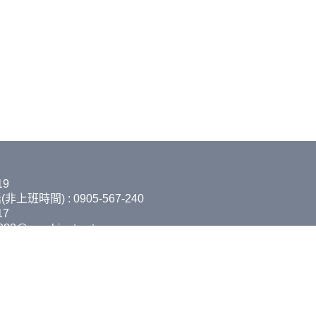
19
班時間) : 0905-567-240
17
888@msa.hinet.net
 臺北市中山區中山北路二段96號12樓1208室